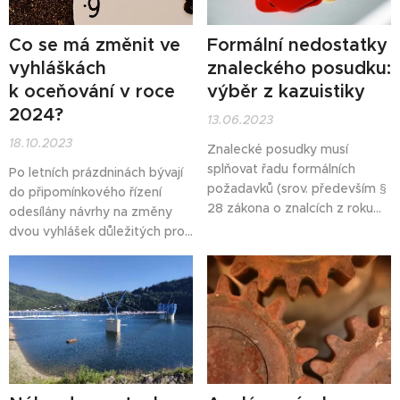
koncepčně nové znalecké
právní úpravy účinné" a
Co se má změnit ve
Formální nedostatky
"změny vedoucí k obnovení
vyhláškách
znaleckého posudku:
fungování činnosti znalců."
Jaké...
k oceňování v roce
výběr z kazuistiky
2024?
13.06.2023
18.10.2023
Znalecké posudky musí
splňovat řadu formálních
Po letních prázdninách bývají
požadavků (srov. především §
do připomínkového řízení
28 zákona o znalcích z roku
odesílány návrhy na změny
2019 a §§ 46 až 50 vyhlášky č.
dvou vyhlášek důležitých pro
503/2020 Sb.) V tomto
určování zjištěné ceny
článku vybíráme závěry z
nemovitých věcí. Také letos
novějších i starších rozsudků, v
jsou navrhovány drobné
nichž se soudy zabývaly tím,
změny vyhlášky
č. 298/2014
zda lze posudek s vadami
Sb., o stanovení seznamu
použít při rozhodování.
katastrálních území s
přiřazenými průměrnými
základními cenami