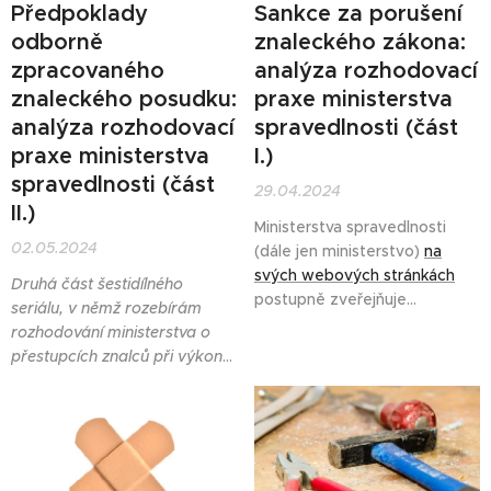
Předpoklady
Sankce za porušení
odborně
znaleckého zákona:
zpracovaného
analýza rozhodovací
znaleckého posudku:
praxe ministerstva
analýza rozhodovací
spravedlnosti (část
praxe ministerstva
I.)
spravedlnosti (část
29.04.2024
II.)
Ministerstva spravedlnosti
02.05.2024
(dále jen ministerstvo)
na
svých webových stránkách
Druhá část šestidílného
postupně zveřejňuje
seriálu, v němž rozebírám
rozhodnutí, kterými znalcům a
rozhodování ministerstva o
znaleckým kancelářím uložilo
přestupcích znalců při výkonu
sankci za porušení zákona č.
znalecké činnosti v odvětví
254/2019 Sb., o znalcích,
oceňování nemovitých věcí, se
znaleckých kancelářích a
věnuje nezbytným
znaleckých ústavech (dále jen
předpokladům správného
znalecký zákon). Rozhodnutí
ocenění. Konkrétně formulaci