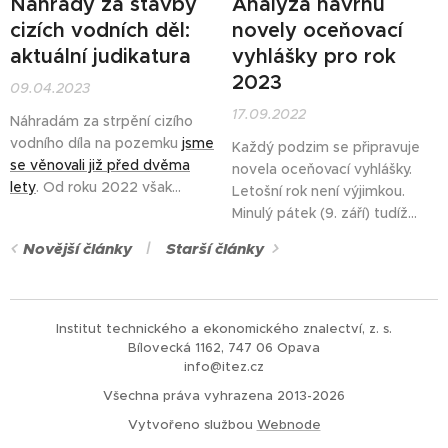
Náhrady za stavby
Analýza návrhu
zemědělských pozemků
a
cizích vodních děl:
novely oceňovací
oceňovací vyhlášky č....
aktuální judikatura
vyhlášky pro rok
2023
09.04.2023
17.09.2022
Náhradám za strpění cizího
vodního díla na pozemku
jsme
Každý podzim se připravuje
se věnovali již před dvěma
novela oceňovací vyhlášky.
lety
. Od roku 2022 však
Letošní rok není výjimkou.
Nejvyšší soud ČR
rozhodl o
Minulý pátek (9. září) tudíž
nárocích vyplývajících z § 59a
Ministerstvo financí
odeslalo
Novější články
Starší články
vodního zákona č. 254/2001
do mezirezortního
Sb. hned ve 13 případech a
připomínkového řízení
návrh
Ústavní soud
v dalších 6
novely vyhlášky č. 441/2013
případech. Také
správní soudy
Sb.
Institut technického a ekonomického znalectví, z. s.
toto ustanovení zmínily v 5
Bílovecká 1162, 747 06 Opava
rozhodnutích (třebaže se
info@itez.cz
netýkaly...
Všechna práva vyhrazena 2013-2026
Vytvořeno službou
Webnode