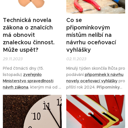
jsou dostupná také v právním
znaleckého úkolu a zjištění
informačním systému
...
relevantních informací o
oceňované nemovitosti.
Technická novela
Co se
zákona o znalcích
připomínkovým
má obnovit
místům nelíbí na
znaleckou činnost.
návrhu oceňovací
Může uspět?
vyhlášky
29.11.2023
02.11.2023
Před čtrnácti dny (15.
Minulý týden skončila lhůta pro
listopadu)
zveřejnilo
podávání
připomínek k návrhu
Ministerstvo spravedlnosti
novely oceňovací vyhlášky
pro
návrh zákona
, kterým má od 1.
příští rok 2024.
Připomínky
ledna 2025 dojít ke změně
uplatnilo celkem šest
znaleckého zákona. Důvodem
subjektů, věcný charakter
předložení této novely je
však měly pouze tři z nich.
podle ministerstva
Ty okomentujeme podrobněji.
"odstranění hlavních
aplikačních problémů