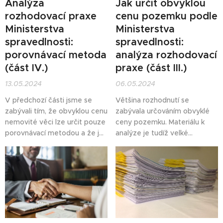
Analýza
Jak určit obvyklou
rozhodovací praxe
cenu pozemku podle
Ministerstva
Ministerstva
spravedlnosti:
spravedlnosti:
porovnávací metoda
analýza rozhodovací
(část IV.)
praxe (část III.)
13.05.2024
06.05.2024
V předchozí části jsme se
Většina rozhodnutí se
zabývali tím, že obvyklou cenu
zabývala určováním obvyklé
nemovité věci lze určit pouze
ceny pozemku. Materiálu k
porovnávací metodou a že je
analýze je tudíž velké
nutné srovnávat sjednané
množství. Proto je rozbor
(realizované) ceny. Dnes se
rozdělen do tří částí: v úvodní
zaměříme na to, jak popsat
se budu soustředit na základní
zdroje, ze kterých znalec
pravidla určování obvyklé
čerpá informace o cenách, a
ceny včetně (ne)možnosti
jaké další požadavky jsou na
využít nabídkové ceny.
použití porovnávací metody
kladeny.