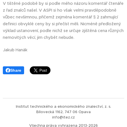
V tištěné podobě by si podle mého názoru komentář čtenáře
z řad znalců našel. V ASPI si ho však velmi pravděpodobně
vůbec nevšimnou, přičemž zejména komentář § 2 zahrnující
definici obvyklé ceny by si přečíst měli. Nicméně předložený
výklad ustanovení, podle nichž se určuje zjištěná cena různých
nemovitých věcí, jim chybět nebude.
Jakub Hanák
Share
Institut technického a ekonomického znalectví, z. s.
Bílovecká 1162, 747 06 Opava
info@itez.cz
Všechna práva vyhrazena 2013-2026