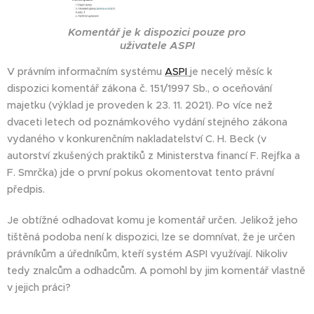
Komentář je k dispozici pouze pro
uživatele ASPI
V právním informačním systému
ASPI
je necelý měsíc k
dispozici komentář zákona č. 151/1997 Sb., o oceňování
majetku (výklad je proveden k 23. 11. 2021). Po více než
dvaceti letech od poznámkového vydání stejného zákona
vydaného v konkurenčním nakladatelství C. H. Beck (v
autorství zkušených praktiků z Ministerstva financí F. Rejfka a
F. Smrčka) jde o první pokus okomentovat tento právní
předpis.
Je obtížné odhadovat komu je komentář určen. Jelikož jeho
tištěná podoba není k dispozici, lze se domnívat, že je určen
právníkům a úředníkům, kteří systém ASPI využívají. Nikoliv
tedy znalcům a odhadcům. A pomohl by jim komentář vlastně
v jejich práci?