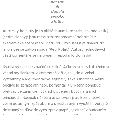
nastav
ili
docela
vysoko
u laťku.
Autorský kolektiv je i s přihlédnutím k rozsahu zákona veliký
(sedmičlenný): jsou mezi nimi renomovaní odborníci z
akademické sféry (např. Petr Ort) i ministerstva financí, do
jehož gesce zákon spadá (Petr Polák). Autory jednotlivých
částí komentáře se mi ovšem nepodařilo dohledat.
Kvalita výkladu je značně rozdílná. Ačkoliv se neztotožním se
všemi myšlenkami v komentáři k § 2, tak jde o velmi
významný a argumentačně zajímavý text. Obdobně velmi
pečlivě je zpracován např. komentář § 8, který poněkud
překvapivě zahrnuje i výklad k ocenění bytů na tržních
principech. Naopak některá ustanovení jsou komentována
velmi popisným způsobem a s nešťastným využitím veřejně
dostupných důvodových zpráv (např. její citací v budoucím