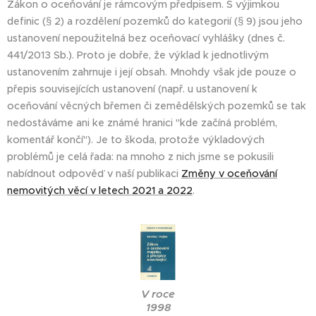
Zákon o oceňování je rámcovým předpisem. S výjimkou
definic (§ 2) a rozdělení pozemků do kategorií (§ 9) jsou jeho
ustanovení nepoužitelná bez oceňovací vyhlášky (dnes č.
441/2013 Sb.). Proto je dobře, že výklad k jednotlivým
ustanovením zahrnuje i její obsah. Mnohdy však jde pouze o
přepis souvisejících ustanovení (např. u ustanovení k
oceňování věcných břemen či zemědělských pozemků se tak
nedostáváme ani ke známé hranici "kde začíná problém,
komentář končí"). Je to škoda, protože výkladových
problémů je celá řada: na mnoho z nich jsme se pokusili
nabídnout odpověď v naší publikaci
Změny v oceňování
nemovitých věcí v letech 2021 a 2022
.
V roce
1998