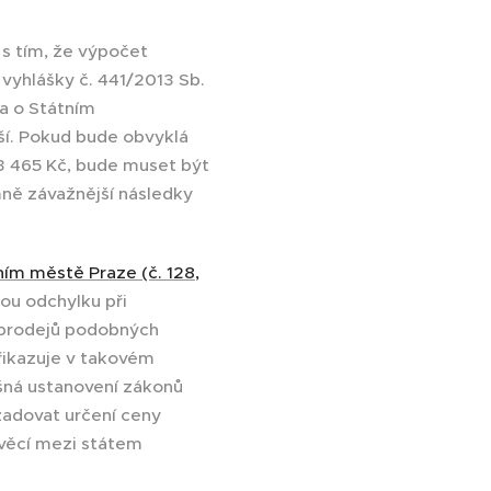
 s tím, že výpočet
 vyhlášky č. 441/2013 Sb.
na o Státním
ší. Pokud bude obvyklá
3 465 Kč, bude muset být
mně závažnější následky
ním městě Praze (č. 128,
ou odchylku při
 prodejů podobných
přikazuje v takovém
ušná ustanovení zákonů
žadovat určení ceny
 věcí mezi státem