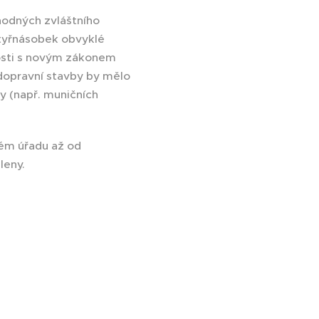
hodných zvláštního
tyřnásobek obvyklé
losti s novým zákonem
dopravní stavby by mělo
ny (např. muničních
ém úřadu až od
leny.