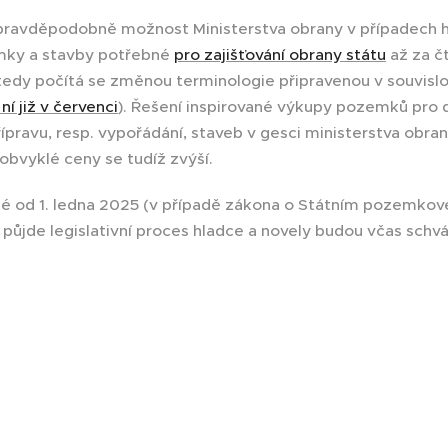
pravděpodobně možnost Ministerstva obrany v případech 
mky a stavby potřebné
pro zajišťování obrany státu
až za č
 tedy počítá se změnou terminologie připravenou v souvis
ní již v červenci
). Řešení inspirované výkupy pozemků pro 
ípravu, resp. vypořádání, staveb v gesci ministerstva obra
bvyklé ceny se tudíž zvýší.
é od 1. ledna 2025 (v případě zákona o Státním pozemkov
 půjde legislativní proces hladce a novely budou včas schvá