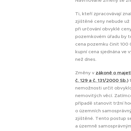
Navrhované změny se zn
Ti, kteří zpracovávají z
zjištěné ceny nebude už 
při určování obvyklé ce
pozemkovém úřadu by tot
cena pozemku činit 100 
kupní cena sjednána ve v
než dnes.
Změny v
zákoně o majetk
č. 129 a č. 131/2000 Sb.)
t
nemožnosti určit obvykl
nemovitých věcí. Zatímco
případě stanovit tržní h
o územních samosprávných
zjištěné. Tento postup 
a územně samosprávnými 