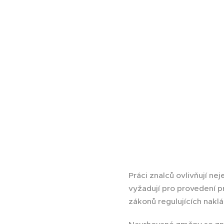
Práci znalců ovlivňují n
vyžadují pro provedení p
zákonů regulujících nak