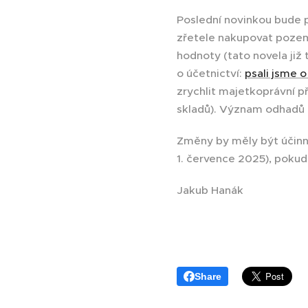
Poslední novinkou bude 
zřetele nakupovat poze
hodnoty (tato novela již
o účetnictví:
psali jsme o 
zrychlit majetkoprávní př
skladů). Význam odhadů o
Změny by měly být účinn
1. července 2025), pokud
Jakub Hanák
Share