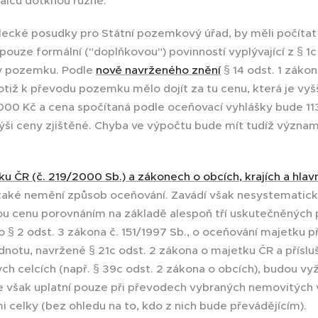
alců dotknou různě.
nalecké posudky pro Státní pozemkový úřad, by měli počítat
pouze formální ("doplňkovou") povinností vyplývající z § 1c
ny pozemku. Podle
nově navrženého znění
§ 14 odst. 1 záko
iž k převodu pozemku mělo dojít za tu cenu, která je vyš
000 Kč a cena spočítaná podle oceňovací vyhlášky bude 11
ýši ceny zjištěné. Chyba ve výpočtu bude mít tudíž význa
u ČR (č. 219/2000 Sb.) a zákonech o obcích, krajích a hlav
aké nemění způsob oceňování. Zavádí však nesystematick
ou cenu porovnáním na základě alespoň tří uskutečněných
 § 2 odst. 3 zákona č. 151/1997 Sb., o oceňování majetku 
odnotu, navržené § 21c odst. 2 zákona o majetku ČR a přísl
 celcích (např. § 39c odst. 2 zákona o obcích), budou vy
se však uplatní pouze při převodech vybraných nemovitých
celky (bez ohledu na to, kdo z nich bude převádějícím).