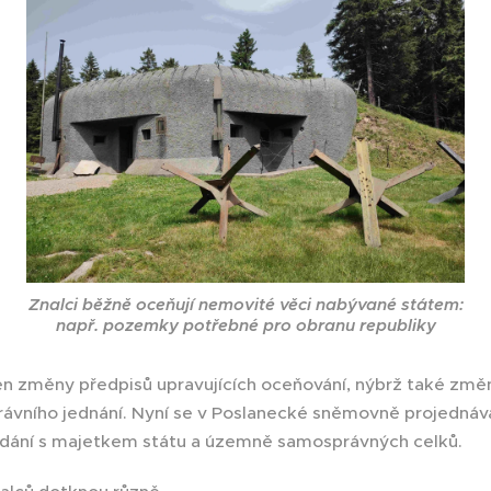
Znalci běžně oceňují nemovité věci nabývané státem:
např. pozemky potřebné pro obranu republiky
ejen změny předpisů upravujících oceňování, nýbrž také zm
rávního jednání. Nyní se v Poslanecké sněmovně projednáv
ládání s majetkem státu a územně samosprávných celků.