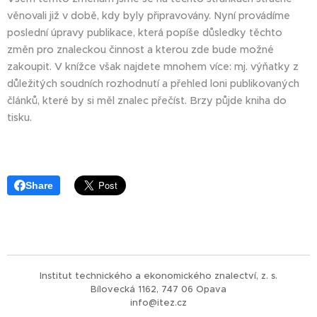
věnovali již v době, kdy byly připravovány. Nyní provádíme
poslední úpravy publikace, která popíše důsledky těchto
změn pro znaleckou činnost a kterou zde bude možné
zakoupit. V knížce však najdete mnohem více: mj. výňatky z
důležitých soudních rozhodnutí a přehled loni publikovaných
článků, které by si měl znalec přečíst. Brzy půjde kniha do
tisku.
Share
Institut technického a ekonomického znalectví, z. s.
Bílovecká 1162, 747 06 Opava
info@itez.cz