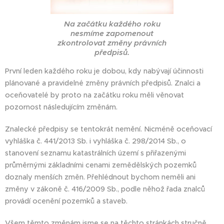
Na začátku každého roku
nesmíme zapomenout
zkontrolovat změny právních
předpisů.
První leden každého roku je dobou, kdy nabývají účinnosti
plánované a pravidelné změny právních předpisů. Znalci a
oceňovatelé by proto na začátku roku měli věnovat
pozornost následujícím změnám.
Znalecké předpisy se tentokrát nemění. Nicméně oceňovací
vyhláška č. 441/2013 Sb. i vyhláška č. 298/2014 Sb., o
stanovení seznamu katastrálních území s přiřazenými
průměrnými základními cenami zemědělských pozemků
doznaly menších změn. Přehlédnout bychom neměli ani
změny v zákoně č. 416/2009 Sb., podle něhož řada znalců
provádí ocenění pozemků a staveb.
Všem těmto změnám jsme se na těchto stránkách stručně