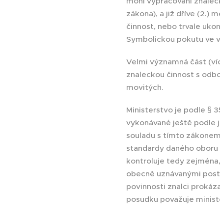
mohl vypracování znalec
zákona), a již dříve (2.
činnost, nebo trvale uko
Symbolickou pokutu ve výš
Velmi významná část (víc
znaleckou činnost s odb
movitých.
Ministerstvo je podle § 
vykonávané ještě podle j
souladu s tímto zákonem
standardy daného oboru 
kontroluje tedy zejména,
obecně uznávanými postu
povinnosti znalci prokáz
posudku považuje minist