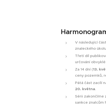
Harmonogram 
V následující čás
znaleckého úkolu
Třetí díl publikov
určování obvyklé
Za 14 dní (
13. kv
ceny pozemků, r
Pátá část zacílí
20. května
.
Sérii zakončíme 
sankce znalcům h