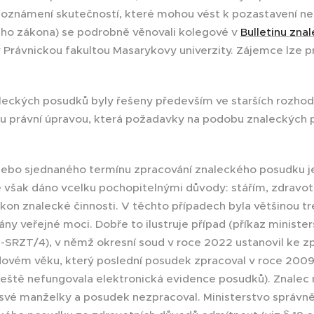
eoznámení skutečností, které mohou vést k pozastavení n
ého zákona) se podrobně věnovali kolegové v
Bulletinu zna
Právnickou fakultou Masarykovy univerzity. Zájemce lze pr
leckých posudků byly řešeny především ve starších rozhodn
novou právní úpravou, která požadavky na podobu znaleckýc
ebo sjednaného termínu zpracování znaleckého posudku je
e však dáno vcelku pochopitelnými důvody: stářím, zdravo
ýkon znalecké činnosti. V těchto případech byla většinou 
y veřejné moci. Dobře to ilustruje případ (příkaz minister
S-SRZT/4), v němž okresní soud v roce 2022 ustanovil ke z
ovém věku, který poslední posudek zpracoval v roce 2009
 ještě nefungovala elektronická evidence posudků). Znalec
vé manželky a posudek nezpracoval. Ministerstvo správně u