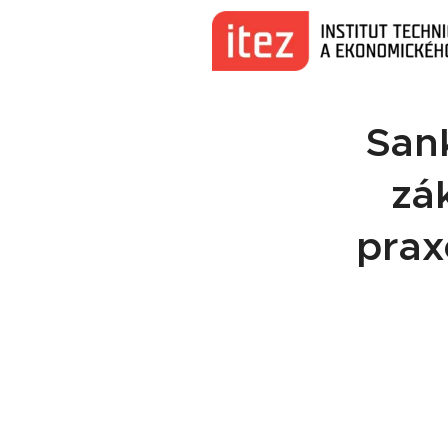
San
zá
prax