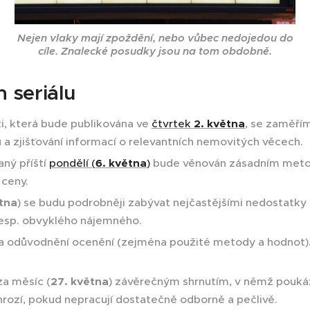
Nejen vlaky mají zpoždění, nebo vůbec nedojedou do
cíle. Znalecké posudky jsou na tom obdobně.
seriálu
ti, která bude publikována ve
čtvrtek
2. května
, se zaměří
 a zjišťování informací o relevantních nemovitých věcech.
aný příští
pondělí (
6. května
)
bude věnován zásadním meto
 ceny.
ětna
) se budu podrobněji zabývat nejčastějšími nedostatky 
esp. obvyklého nájemného.
 na odůvodnění ocenění (zejména použité metody a hodnot).
za měsíc (
27. května
) závěrečným shrnutím, v němž poukážu
rozí, pokud nepracují dostatečně odborně a pečlivě.