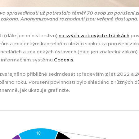
tvo spravedlnosti už potrestalo téměř 70 osob za porušení 
zákona. Anonymizovaná rozhodnutí jsou veřejně dostupná.
i (dále jen ministerstvo)
na svých webových stránkách
pos
cům a znaleckým kancelářím uložilo sankci za porušení zák
ancelářích a znaleckých ústavech (dále jen znalecký zákon)
m informačním systému
Codexis
.
 zveřejněno přibližně sedmdesát (především z let 2022 a 2
tošního roku. Porušení povinností bylo shledáno z různých d
namně, jak ukazuje graf níže.