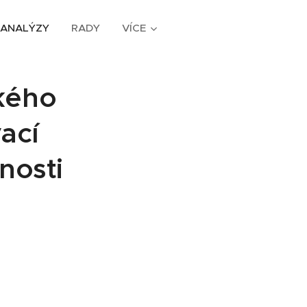
ANALÝZY
RADY
VÍCE
kého
ací
nosti