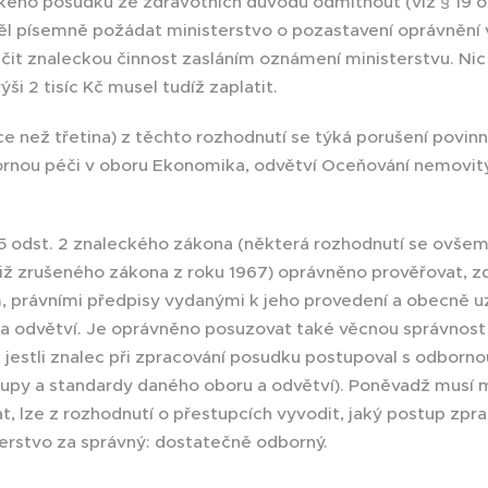
kého posudku ze zdravotních důvodů odmítnout (viz § 19 o
) měl písemně požádat ministerstvo o pozastavení oprávněn
nčit znaleckou činnost zasláním oznámení ministerstvu. Nic
i 2 tisíc Kč musel tudíž zaplatit.
e než třetina) z těchto rozhodnutí se týká porušení povin
ornou péči v oboru Ekonomika, odvětví Oceňování nemovitý
35 odst. 2 znaleckého zákona (některá rozhodnutí se ovšem
iž zrušeného zákona z roku 1967) oprávněno prověřovat, zd
, právními předpisy vydanými k jeho provedení a obecně 
a odvětví. Je oprávněno posuzovat také věcnou správnost
 jestli znalec při zpracování posudku postupoval s odbornou
py a standardy daného oboru a odvětví). Poněvadž musí m
at, lze z rozhodnutí o přestupcích vyvodit, jaký postup zp
erstvo za správný: dostatečně odborný.