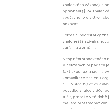
znaleckého zákona), a n
oprávnění (§ 24 znaleck
vydávaného elektronicky 
odkázat.
Formální nedostatky zna
znalci ještě sžívali s 
zpřísnila a změnila.
Nesplnění stanoveného n
V některých případech j
faktickou rezignací na v
komunikace znalce s orgán
č. j.: MSP-109/2022-OIN
posudku znalce v důchod
tušit, protože v té době
mailem prostřednictvím s