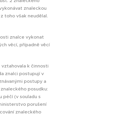
dst. 2 znaleckého
í vykonávat znaleckou
 z toho však neudělal.
nosti znalce vykonat
ch věcí, případně věcí
 vztahovala k činnosti
a znalci postupují v
uznávanými postupy a
 znaleckého posudku:
 péčí (v souladu s
inisterstvo porušení
racování znaleckého