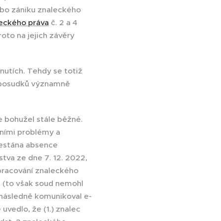
ebo zániku znaleckého
leckého práva
č. 2 a 4
oto na jejich závěry
utích. Tehdy se totiž
h posudků významně
 bohužel stále běžné.
tními problémy a
trestána absence
stva ze dne 7. 12. 2022,
pracování znaleckého
 (to však soud nemohl
 následně komunikoval e-
vedlo, že (1.) znalec