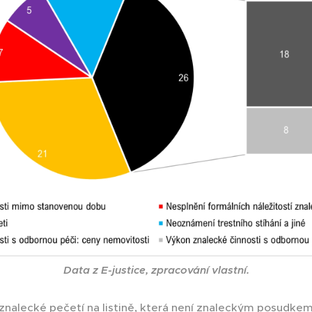
Data z E-justice, zpracování vlastní.
nalecké pečetí na listině, která není znaleckým posudkem 