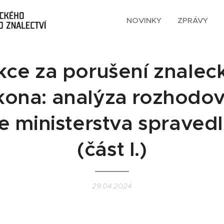
NOVINKY
ZPRÁVY
kce za porušení znalec
kona: analýza rozhodov
e ministerstva spravedl
(část I.)
29.04.2024