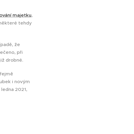
ování majetku
,
 některé tehdy
ípadě, že
ečeno, při
již drobné.
zřejmě
oubek i novým
 ledna 2021,