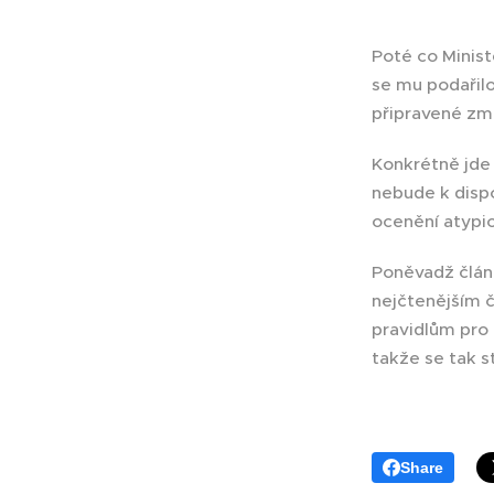
Poté co Minist
se mu podařilo
připravené zm
Konkrétně jde 
nebude k dispo
ocenění atypic
Poněvadž článe
nejčtenějším 
pravidlům pro 
takže se tak s
Share