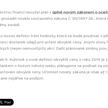
erstvu financí nevyšel plán s
úplně novým zákonem o oceň
 prosadit novelu současného zákona č. 151/1997 Sb., která
ěny zavádí.
o novou definici tržní hodnoty, která se bude používat v př
zici dostatek údajů pro určení obvyklé ceny. Jinými slovy ř
kých (nejen nemovitých) věcí. Další plánované změny jsou 
k K. Kuhrové o nové definici obvyklé ceny z roku 2014 je 
článkem v historii tohoto webu, plánujeme se podívat na z
určování obvyklé ceny. Účinnost novely zákona je však až 1.
tane nejdříve na podzim.