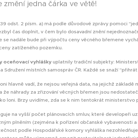
e změní jedna čárka ve větě!
§ 39 odst. 2 písm. a) má podle důvodové zprávy pomoci "j
nezbyl čas doplnit, v čem bylo dosavadní znění nejednozna
e se nadále bude při výpočtu ceny věcného břemene vychá
 ceny zatíženého pozemku.
y oceňovací vyhlášky
uplatnily tradiční subjekty: Minister
Sdružení místních samospráv ČR. Každé se snaží "přihrát 
ni hlavně vadí, že nejsou veřejná data, na jejichž základě 
 a že náhrady za zřizování věcných břemen jsou nedostate
ko loni. Brzy uvidíme, zda se k nim tentokrát ministerstvo p
je na vyšší počet plánovacích smluv, které developeři uz
různým plněním (zejména k pořízení občanské vybavenosti a
utečnost podle Hospodářské komory vyhláška nezohledňuje 