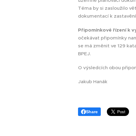
územně plánovací dokum
Téma by si zasloužilo vě
dokumentací k zastavění 
Připomínkové řízení k v
očekávat připomínky nan
se má změnit ve 129 katas
BPEJ.
O výsledcích obou připo
Jakub Hanák
Share