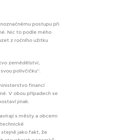
ednoznačnému postupu při
čné. Nic to podle mého
zet z ročního užitku
stvo zemědělství,
svou polívčičku".
ministerstvo financí
čné. V obou případech se
ostaví jinak.
avírají s městy a obcemi
 technické
stejně jako fakt, že