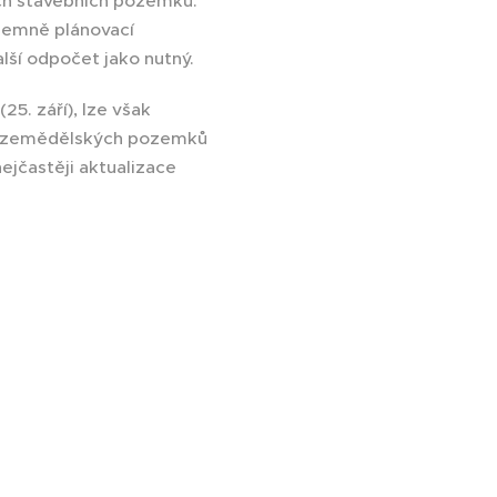
ch stavebních pozemků.
územně plánovací
lší odpočet jako nutný.
25. září), lze však
na zemědělských pozemků
ejčastěji aktualizace