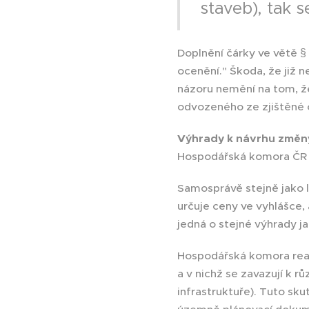
staveb), tak s
Doplnění čárky ve větě 
ocenění." Škoda, že již 
názoru nemění na tom, ž
odvozeného ze zjištěné
Výhrady k návrhu změn
Hospodářská komora ČR a 
Samosprávě stejně jako lo
určuje ceny ve vyhlášce,
jedná o stejné výhrady ja
Hospodářská komora reagu
a v nichž se zavazují k 
infrastruktuře). Tuto sk