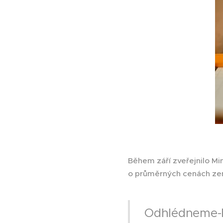
Během září zveřejnilo Mi
o průměrných cenách z
Odhlédneme-li