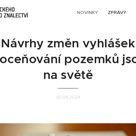
NOVINKY
ZPRÁVY
Návrhy změn vyhlášek
 oceňování pozemků js
na světě
30.09.2024