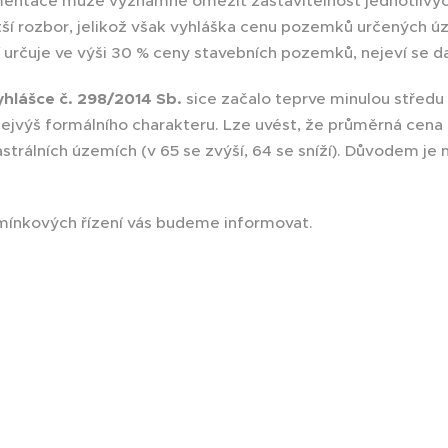
entace může významně omezit zastavitelnost jednotlivý
tší rozbor, jelikož však vyhláška cenu pozemků určených 
určuje ve výši 30 % ceny stavebních pozemků, nejeví se da
yhlášce č. 298/2014 Sb.
sice začalo teprve minulou středu (
ejvýš formálního charakteru. Lze uvést, že průměrná ce
trálních územích (v 65 se zvýší, 64 se sníží). Důvodem je n
mínkových řízení vás budeme informovat.