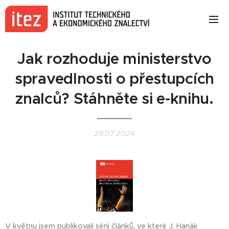
Jak rozhoduje ministerstvo
spravedlnosti o přestupcích
znalců? Stáhněte si e-knihu.
29.07.2024
V květnu jsem publikovali sérii článků, ve které J. Hanák