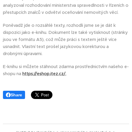
analyzoval rozhodování ministerstva spravedlnosti v řízeních o
přestupcích znalců v odvětví oceňování nemovitých věcí.
Poněvadž jde o rozsáhlé texty, rozhodli jsme se je dát k
dispozici jako e-knihu. Dokument lze také vytisknout (stránky
jsou ve formátu A5), což může práci s textem ještě více
usnadnit. Vlastní text prošel jazykovou korekturou a
drobnými úpravami.
E-knihu si můžete stáhnout zdarma prostřednictvím našeho e-
shopu na
https://eshop.itez.cz/.
Share