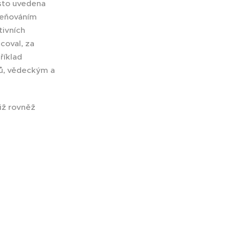
ísto uvedena
oceňováním
tivních
coval, za
říklad
ů, vědeckým a
již rovněž