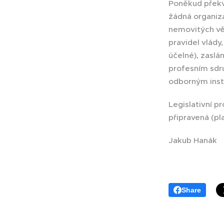
Poněkud překva
žádná organiza
nemovitých věcí
pravidel vlády
účelné), zaslá
profesním sdr
odborným inst
Legislativní p
připravená (pl
Jakub Hanák
Share