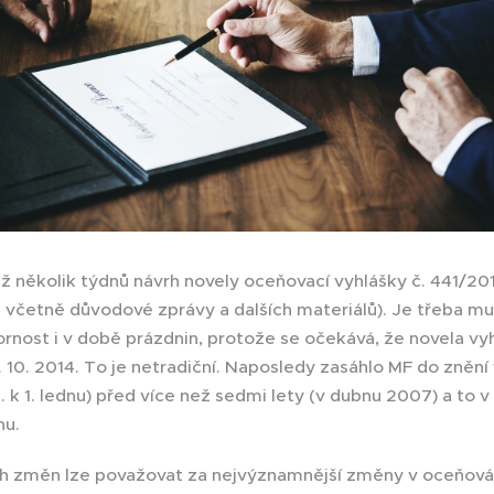
 již několik týdnů návrh novely oceňovací vyhlášky č. 441/20
 včetně důvodové zprávy a dalších materiálů). Je třeba m
nost i v době prázdnin, protože se očekává, že novela vy
1. 10. 2014. To je netradiční. Naposledy zasáhlo MF do znění
j. k 1. lednu) před více než sedmi lety (v dubnu 2007) a to
hu.
h změn lze považovat za nejvýznamnější změny v oceňová