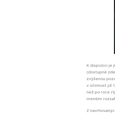
K dispozici je
(dostupné zde
zvýšenou pozor
v účinnost již 
než po roce (t
menším rozsa
Z navrhovanýc