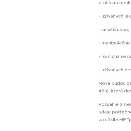
druhů pozemk
- užívaných j
- se skládkou,
- manipulačníc
- na nichž se n
- užívaných pr
Nově budou zav
48a), která do
Rozsáhlé změny
údaje potřebn
za cíl dle MF 