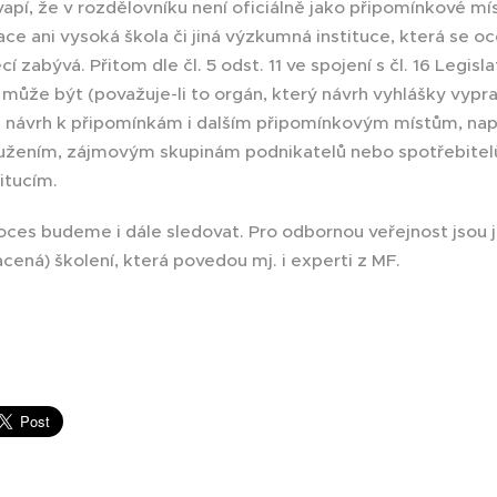
pí, že v rozdělovníku není oficiálně jako připomínkové m
ce ani vysoká škola či jiná výzkumná instituce, která se 
 zabývá. Přitom dle čl. 5 odst. 11 ve spojení s čl. 16 Legisla
, může být (považuje-li to orgán, který návrh vyhlášky vypra
n návrh k připomínkám i dalším připomínkovým místům, nap
užením, zájmovým skupinám podnikatelů nebo spotřebitel
itucím.
roces budeme i dále sledovat. Pro odbornou veřejnost jsou 
acená) školení, která povedou mj. i experti z MF.