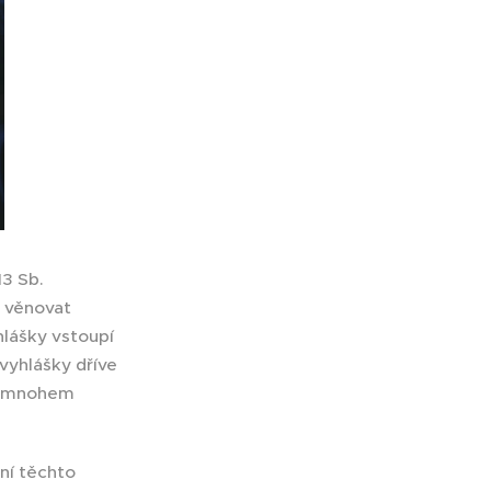
13 Sb.
u věnovat
hlášky vstoupí
 vyhlášky dříve
 v mnohem
ní těchto