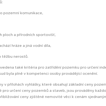
ů:
ako pozemní komunikace,
h ploch a přírodních sportovišť,
achází hráze a jiná vodní díla,
o těžbu nerostů.
edena také kritéria pro zatřídění pozemku pro určení ind
sud byla plně v kompetenci osoby provádějící ocenění.
 v přílohách vyhlášky, které obsahují základní ceny pozem
é pro určení ceny pozemků a staveb, jsou prováděny každo
"přibližování ceny zjištěné nemovité věci k cenám sjednaný