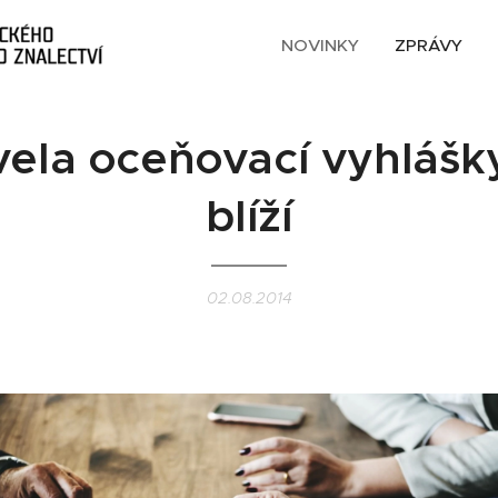
NOVINKY
ZPRÁVY
ela oceňovací vyhlášk
blíží
02.08.2014