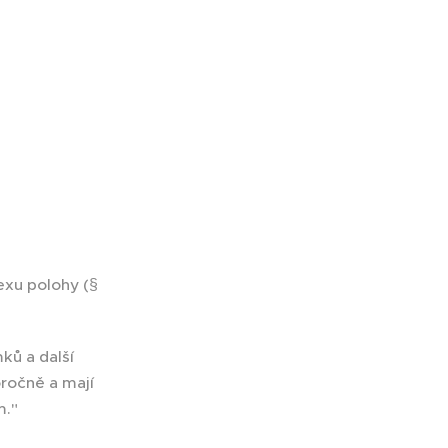
exu polohy (§
ků a další
ročně a mají
m."