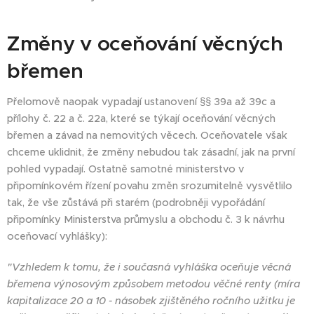
Změny v oceňování věcných
břemen
Přelomově naopak vypadají ustanovení §§ 39a až 39c a
přílohy č. 22 a č. 22a, které se týkají oceňování věcných
břemen a závad na nemovitých věcech. Oceňovatele však
chceme uklidnit, že změny nebudou tak zásadní, jak na první
pohled vypadají. Ostatně samotné ministerstvo v
připomínkovém řízení povahu změn srozumitelně vysvětlilo
tak, že vše zůstává při starém (podrobněji vypořádání
připomínky Ministerstva průmyslu a obchodu č. 3 k návrhu
oceňovací vyhlášky):
"Vzhledem k tomu, že i současná vyhláška oceňuje věcná
břemena výnosovým způsobem metodou věčné renty (míra
kapitalizace 20 a 10 - násobek zjištěného ročního užitku je