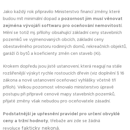
Jako každý rok připravilo Ministerstvo financí změny, které
budou mít minimální dopad a
pozornost jim musí věnovat
zejména vývojáři softwaru pro oceňování nemovitostí
.
Mění se totiž mj. přílohy obsahující základní ceny stavebních
pozemků ve vyjmenovaných obcích, základní ceny
obestavěného prostoru rodinných domů, rekreačních objektů,
garáží či bytů a koeficienty změn cen staveb (Ki).
Krokem dopředu jsou jistě ustanovení, která reagují na stále
rozšířenější výskyt rychle rostoucích dřevin (viz doplnění § 16
zákona a nové ustanovení oceňovací vyhlášky včetně tří
příloh). Velkou pozornost věnovalo ministerstvo úpravě
postupu při přípravě cenové mapy stavebních pozemků,
přijaté změny však nebudou pro oceňovatele zásadní.
Podstatnější je upřesnění pravidel pro určení obvyklé
ceny a tržní hodnoty
, třebaže ani zde se žádná
fakticky
nekoná.
revoluce