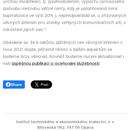
určitou modifikací, tj. zjednodušením, výpočtu výnosového
způsobu metodou věčné renty, kdy je uplatňovaná míra
kapitalizace ve výši 20% ), nepředpokládá se, u zřizovaných
věcných břemen pro stavby veřejných komunikačních sítí, s
nárůstem jejich cen."
Obáváme se, že k nárůstu zjištěných cen věcných břemen v
roce 2021 dojde, přičemž těmto a dalším aspektům se
budeme brzy věnovat. Rovněž budeme nuceni aktualizovat i
naši
úspěšnou publikaci o oceňování služebností
.
Share
Institut technického a ekonomického znalectví, z. s.
Bílovecká 1162, 747 06 Opava