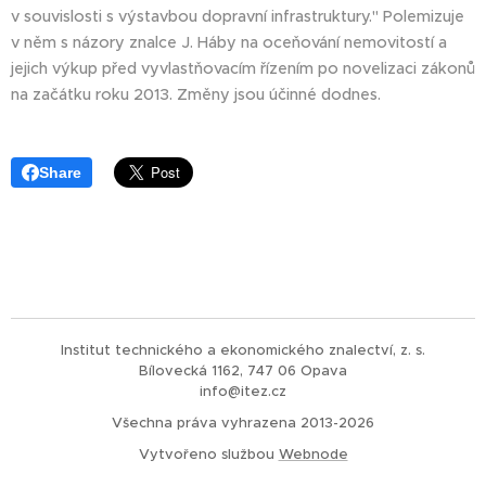
v souvislosti s výstavbou dopravní infrastruktury." Polemizuje
v něm s názory znalce J. Háby na oceňování nemovitostí a
jejich výkup před vyvlastňovacím řízením po novelizaci zákonů
na začátku roku 2013. Změny jsou účinné dodnes.
Share
Institut technického a ekonomického znalectví, z. s.
Bílovecká 1162, 747 06 Opava
info@itez.cz
Všechna práva vyhrazena 2013-2026
Vytvořeno službou
Webnode